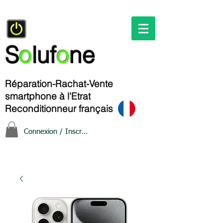
S
o
luf
o
ne
Réparation-Rachat-Vente
smartphone à l'Etrat
Reconditionneur français
Connexion / Inscription