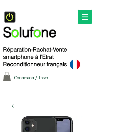
S
o
luf
o
ne
Réparation-Rachat-Vente
smartphone à l'Etrat
Reconditionneur français
Connexion / Inscription