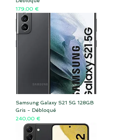
Débloqué
Prix
179,00 €
Samsung Galaxy S21 5G 128GB
Gris - Débloqué
Prix
240,00 €