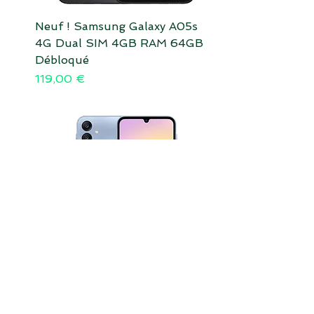
Neuf ! Samsung Galaxy A05s
4G Dual SIM 4GB RAM 64GB
Débloqué
Prix
119,00 €
Neuf Samsung A256 Galaxy A25
5G Dual SIM 6GB RAM 128GB