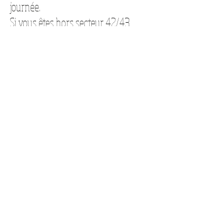
journée.
Si vous êtes hors secteur 42/43
(Loire, Haute-Loire) une solution
par envoi postale pourra alors être
établie.
Boutique Solufone
11 rue du 11 novembre 42580 l'Etrat
Horaires d'ouverture :
Du Lundi au Vendredi
De 13h à 18
h45 et le Samedi de 13h30 à 16h30
Contact
Anthony :
06-17-71-69-19