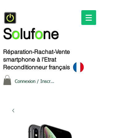
S
o
luf
o
ne
Réparation-Rachat-Vente
smartphone à l'Etrat
Reconditionneur français
Connexion / Inscription