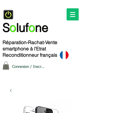
S
o
luf
o
ne
Réparation-Rachat-Vente
smartphone à l'Etrat
Reconditionneur français
Connexion / Inscription