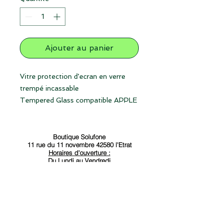
Ajouter au panier
Vitre protection d'ecran en verre
trempé incassable
Tempered Glass compatible APPLE
IPHONE 5/5S/5C/SE
Protection écran pour mobile
Boutique Solufone
11 rue du 11 novembre 42580 l'Etrat
Horaires d'ouverture :
Du Lundi au Vendredi
De 13h à 18
h45 et le Samedi de 13h30 à 16h30
Contact
Anthony :
06-17-71-69-19