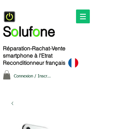
S
o
luf
o
ne
Réparation-Rachat-Vente
smartphone à l'Etrat
Reconditionneur français
Connexion / Inscription