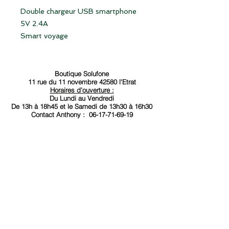
Double chargeur USB smartphone
5V 2.4A
Smart voyage
Adaptateur USB
(fourni sans cable)
Boutique Solufone
11 rue du 11 novembre 42580 l'Etrat
Horaires d'ouverture :
Du Lundi au Vendredi
De 13h à 18
h45 et le Samedi de 13h30 à 16h30
Contact
Anthony :
06-17-71-69-19