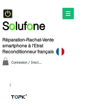
S
o
luf
o
ne
Réparation-Rachat-Vente
smartphone à l'Etrat
Reconditionneur français
Connexion / Inscription