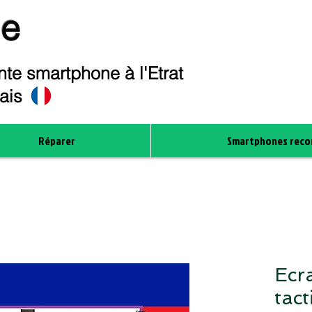
ne
te smartphone à l'Etrat
çais
Réparer
Smartphones reco
Ecr
tact