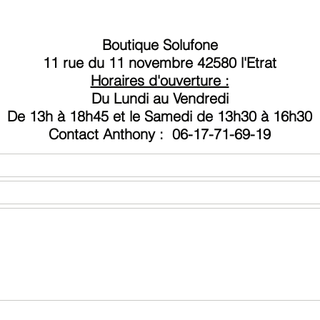
home ni
Boutique Solufone
Avant l
11 rue du 11 novembre 42580 l'Etrat
tester 
Horaires d'ouverture :
de garan
Du Lundi au Vendredi
Une foi
De 13h à 18
h45 et le Samedi de 13h30 à 16h30
bon fon
Contact
Anthony :
06-17-71-69-19
à être 
qui peut
montage 
Diagnost
Votre iP
L'écran 
L'affich
tâches.
La fonct
seuleme