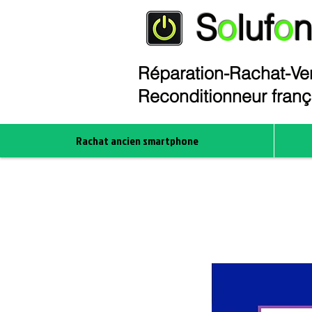
S
o
luf
o
Réparation-Rachat-Ven
Reconditionneur fran
Rachat ancien smartphone