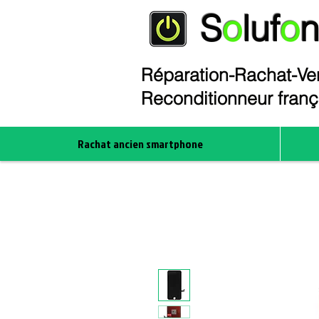
S
o
luf
o
Réparation-Rachat-Ven
Reconditionneur fran
Rachat ancien smartphone