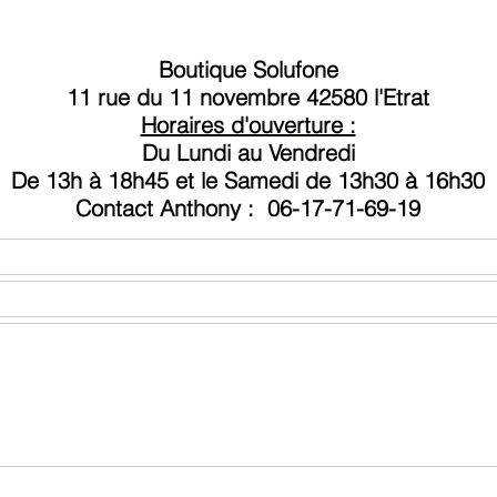
home ni
Boutique Solufone
Diagnost
11 rue du 11 novembre 42580 l'Etrat
Horaires d'ouverture :
Votre iP
Du Lundi au Vendredi
L'écran 
De 13h à 18
h45 et le Samedi de 13h30 à 16h30
L'affich
Contact
Anthony :
06-17-71-69-19
tâches.
La fonct
seuleme
Avant l
tester 
de garan
Une foi
bon fon
à être 
qui peut
montage 