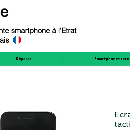
ne
te smartphone à l'Etrat
çais
Réparer
Smartphones reco
Ecr
tact