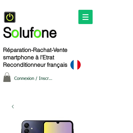
S
o
luf
o
ne
Réparation-Rachat-Vente
smartphone à l'Etrat
Reconditionneur français
Connexion / Inscription