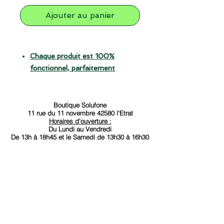
Ajouter au panier
Chaque produit est 100%
fonctionnel, parfaitement
nettoyé et garanti.
Envoi sous 24h !
Appareil 100% fonctionnel,
Boutique Solufone
11 rue du 11 novembre 42580 l'Etrat
testé, vérifié et nettoyé.
Horaires d'ouverture :
Vendu avec accessoires.
Du Lundi au Vendredi
De 13h à 18
h45 et le Samedi de 13h30 à 16h30
Sans abonnement.
Contact
Anthony :
06-17-71-69-19
Débloqué tout opérateur.
Garantie :
12 mois
Samsung A155 Galaxy A15 4G Dual
SIM 4GB RAM 128GB bleu