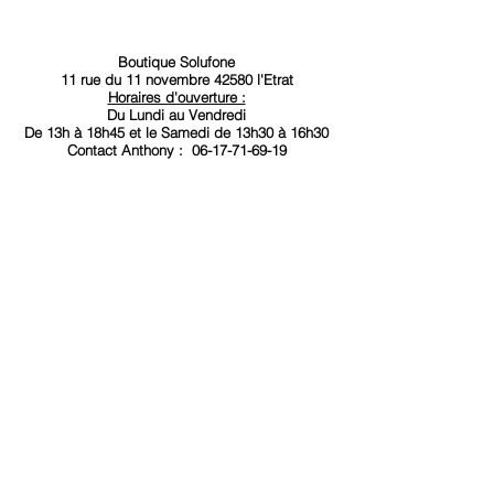
Envoi sous 24h !
Neuf
Appareil 100% fonctionnel,
Boutique Solufone
11 rue du 11 novembre 42580 l'Etrat
testé, vérifié et nettoyé.
Horaires d'ouverture :
Vendu avec accessoires.
Du Lundi au Vendredi
De 13h à 18
h45 et le Samedi de 13h30 à 16h30
Sans abonnement.
Contact
Anthony :
06-17-71-69-19
Débloqué tout opérateur.
Garantie :
12 mois garantie
constructeur
Connecteur
USB-C
Caméra frontale
12
Système d'exploitation
Android
Pliable
Non
DAS tête (W/kg)