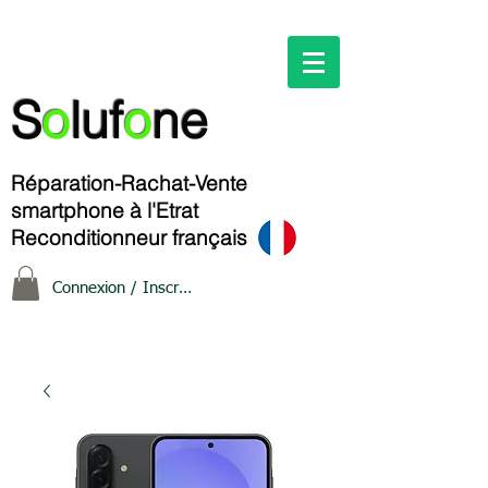
S
o
luf
o
ne
Réparation-Rachat-Vente
smartphone à l'Etrat
Reconditionneur français
Connexion / Inscription